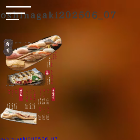
oshinagaki202506_07
投
oshinagaki202506_07