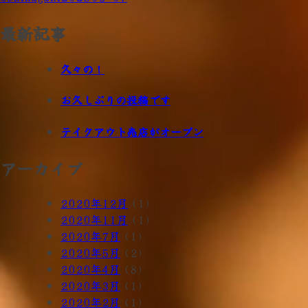
稿
最新記事
ナ
久々の！
ビ
ゲ
お久しぶりの投稿です
ー
テイクアウト売店がオープン
シ
アーカイブ
ョ
ン
2020年12月
(1)
2020年11月
(1)
2020年7月
(1)
2020年5月
(2)
2020年4月
(8)
2020年3月
(1)
2020年2月
(1)