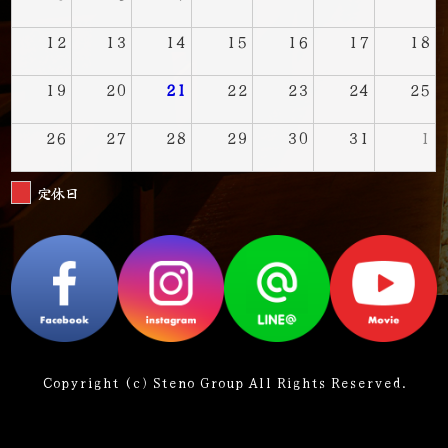
12
13
14
15
16
17
18
19
20
21
22
23
24
25
26
27
28
29
30
31
1
定休日
Copyright (c) Steno Group All Rights Reserved.