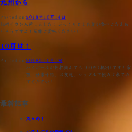
九州から
Posted on
2018年10月14日
剱崎イカが入荷しました！ ぶっくりとした身が食べごたえあ
りそうですよ！是非ご賞味ください！
10月は！
Posted on
2018年10月1日
ハイボールが何杯飲んでも100円(税別)です！家
族、仕事仲間、お友達、カップルで飲みに来てみ
てください！
最新記事
久々の！
お久しぶりの投稿です