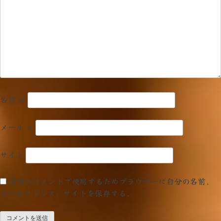
ョ
ン
名前
※
メール
※
サイト
次回のコメントで使用するためブラウザーに自分の名前、
メールアドレス、サイトを保存する。