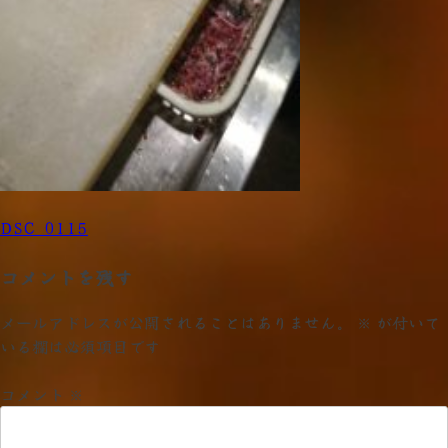
投
DSC_0115
稿
コメントを残す
ナ
メールアドレスが公開されることはありません。
※
が付いて
ビ
いる欄は必須項目です
ゲ
コメント
※
ー
シ