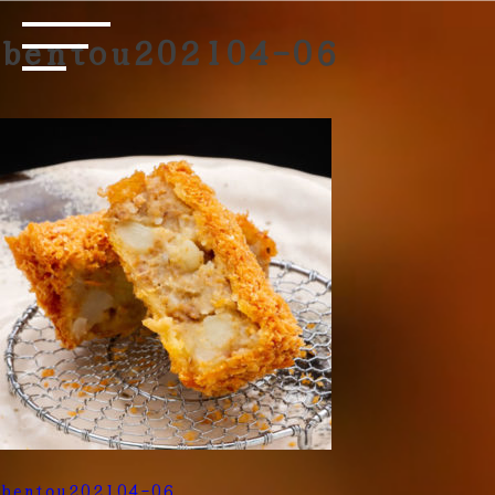
bentou202104-06
投
bentou202104-06