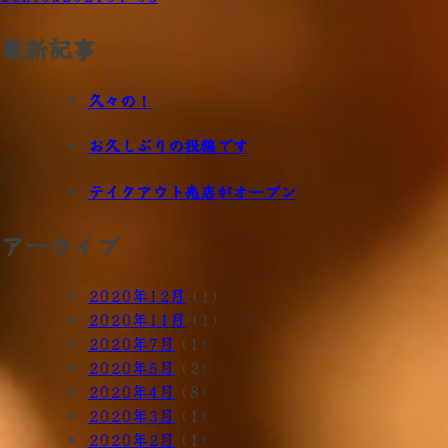
稿
最新記事
ナ
久々の！
ビ
ゲ
お久しぶりの投稿です
ー
テイクアウト売店がオープン
シ
アーカイブ
ョ
ン
2020年12月
(1)
2020年11月
(1)
2020年7月
(1)
2020年5月
(2)
2020年4月
(8)
2020年3月
(1)
2020年2月
(1)