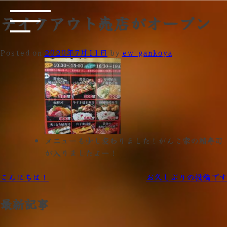
テイクアウト売店がオープン
Posted on
2020年7月11日
by
ew_gankoya
メニューも少し変わりました！がんこ家の鯖寿司
が入りましたよー！
投
こんにちは！
お久しぶりの投稿です
稿
最新記事
ナ